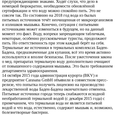
предупреждающими знаками. Ходят слухи, что дело в
немецкой бюрократии, необходимости обновлённой
сертификации и что воду можно спокойно пить. Это не
совсем так. По состоянию на 2018 год вода из былых
питьевых источников течёт неочищенная от микроорганизмов
и излишков мышьяка. Конечно, ситуация с питьевыми
источниками может измениться в будущем, но на данный
момент это факт. Воду, вопреки запрещающим табличкам,
некоторые, особенно русскоязычные туристы, продолжают
пить. Но ответственность при этом каждый берёт на себя.
Термальные же источники в термальных комплексах Баден-
Бадена, предназначенные для купания, всё это время активно
используются и вполне безопасны. После ужесточения закона
о мед. препаратах термальную воду дополнительно очищают
от повышенного содержания мышьяка. Это было требованием
департамента здравоохранения.
14 октября 2015 года администрация курорта (BKV) и
предприятие Carasana GmbH объявили в совместном пресс-
релизе, что попытка получить лицензию на производство
лекарственной воды Баден-Бадена окончательно отменена.
Питьевые источники города теперь снабжаются исходной
необработанной термальной водой (с декабря 2015 года) с
примечанием, что термальная вода не является питьевой
водой и что вода, естественно, содержит мышьяк и, возможно,
болезнетворные бактерии.