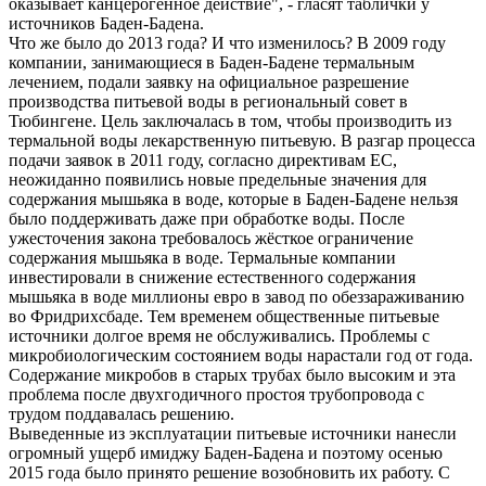
оказывает канцерогенное действие", - гласят таблички у
источников Баден-Бадена.
Что же было до 2013 года? И что изменилось? В 2009 году
компании, занимающиеся в Баден-Бадене термальным
лечением, подали заявку на официальное разрешение
производства питьевой воды в региональный совет в
Тюбингене. Цель заключалась в том, чтобы производить из
термальной воды лекарственную питьевую. В разгар процесса
подачи заявок в 2011 году, согласно директивам ЕС,
неожиданно появились новые предельные значения для
содержания мышьяка в воде, которые в Баден-Бадене нельзя
было поддерживать даже при обработке воды. После
ужесточения закона требовалось жёсткое ограничение
содержания мышьяка в воде. Термальные компании
инвестировали в снижение естественного содержания
мышьяка в воде миллионы евро в завод по обеззараживанию
во Фридрихсбаде. Тем временем общественные питьевые
источники долгое время не обслуживались. Проблемы с
микробиологическим состоянием воды нарастали год от года.
Содержание микробов в старых трубах было высоким и эта
проблема после двухгодичного простоя трубопровода с
трудом поддавалась решению.
Выведенные из эксплуатации питьевые источники нанесли
огромный ущерб имиджу Баден-Бадена и поэтому осенью
2015 года было принято решение возобновить их работу. С