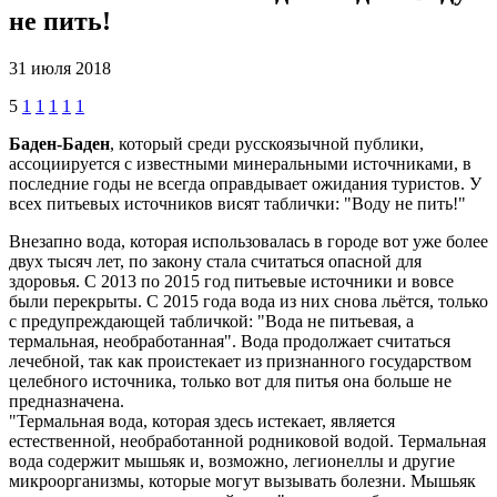
не пить!
31 июля 2018
5
1
1
1
1
1
Баден-Баден
, который среди русскоязычной публики,
ассоциируется с известными минеральными источниками, в
последние годы не всегда оправдывает ожидания туристов. У
всех питьевых источников висят таблички: "Воду не пить!"
Внезапно вода, которая использовалась в городе вот уже более
двух тысяч лет, по закону стала считаться опасной для
здоровья. С 2013 по 2015 год питьевые источники и вовсе
были перекрыты. С 2015 года вода из них снова льётся, только
с предупреждающей табличкой: "Вода не питьевая, а
термальная, необработанная". Вода продолжает считаться
лечебной, так как проистекает из признанного государством
целебного источника, только вот для питья она больше не
предназначена.
"Термальная вода, которая здесь истекает, является
естественной, необработанной родниковой водой. Термальная
вода содержит мышьяк и, возможно, легионеллы и другие
микроорганизмы, которые могут вызывать болезни. Мышьяк