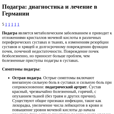
Подагра: диагностика и лечение в
Германии
5
1
1
1
1
1
Подагра
является метаболическим заболеванием и приводит к
отложениями кристаллов мочевой кислоты в различных
периферических суставах и тканях, к изменениям резорбции
суставов и хрящей и долгосрочному повреждению функции
почек, почечной недостаточности. Повреждение почек
безболезненно, но приносит больше проблем, чем
болезненные приступы подагры в суставах.
Симптомы подагры
:
Острая подагра
. Острые симптомы включают
внезапную сильную боль в суставах и сильную боль при
соприкосновении:
подагрический артрит
. Сустав
красный, чрезвычайно болезненный, горячий, с
опуханием тканей (без травм и других причин).
Существуют общие признаки инфекции, такие как
лихорадка, увеличение числа лейкоцитов в крови и
повышение уровня мочевой кислоты до начала