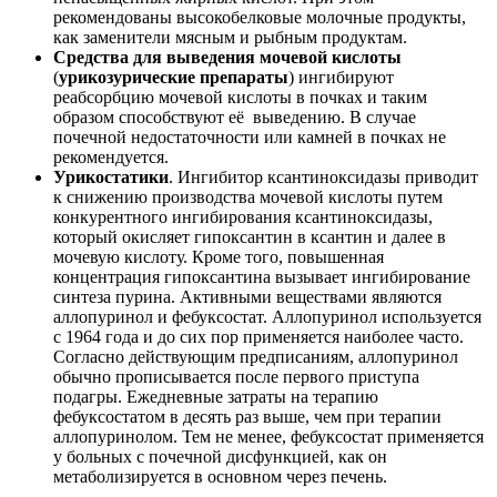
рекомендованы высокобелковые молочные продукты,
как заменители мясным и рыбным продуктам.
Средства для выведения мочевой кислоты
(
урикозурические препараты
) ингибируют
реабсорбцию мочевой кислоты в почках и таким
образом способствуют её выведению. В случае
почечной недостаточности или камней в почках не
рекомендуется.
Урикостатики
. Ингибитор ксантиноксидазы приводит
к снижению производства мочевой кислоты путем
конкурентного ингибирования ксантиноксидазы,
который окисляет гипоксантин в ксантин и далее в
мочевую кислоту. Кроме того, повышенная
концентрация гипоксантина вызывает ингибирование
синтеза пурина. Активными веществами являются
аллопуринол и фебуксостат. Аллопуринол используется
с 1964 года и до сих пор применяется наиболее часто.
Согласно действующим предписаниям, аллопуринол
обычно прописывается после первого приступа
подагры. Ежедневные затраты на терапию
фебуксостатом в десять раз выше, чем при терапии
аллопуринолом. Тем не менее, фебуксостат применяется
у больных с почечной дисфункцией, как он
метаболизируется в основном через печень.