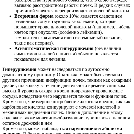
вызвано расстройством работы почек. В редких случаях
причиной является перепроизводство мочевой кислоты.
Вторичная форма
(около 10%) является следствием
различных сопутствующих заболеваний, которые
повышают уровень мочевой кислоты (например, гибель
клеток при опухолях (особенно лейкемии),
гемолитическая анемия или системные заболевания,
такие как псориаз).
Асимптоматическая гиперурикемия
(без наличия
симптомов и жалоб пациента) обычно не является
показателем для лечения.
Гиперурикемия
может наследоваться по аутосомно-
доминантному принципу. Она также может быть связана с
другими причинами дисфункции почек, такими как сахарный
диабет, поскольку в течение длительного времени слишком
высокий уровень сахара в крови повреждает кровеносные
сосуды, вследствие чего нарушается также и функция почек.
Кроме того, чрезмерное потребление алкоголя вредно, так как
карбоновые кислоты конкурируют с мочевой кислотой в
механизмах выделения почек. Пиво в дополнение к этому
содержит также мочевино-образующие пурины из-за наличия
остатков дрожжей в нём.
Кроме того, может наблюдаться
нарушение метаболизма
пуринов
. В большинстве случаев происходит разрушение