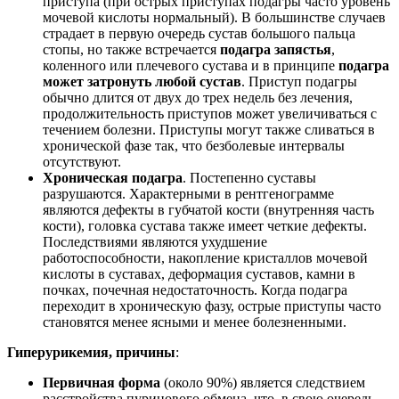
приступа (при острых приступах подагры часто уровень
мочевой кислоты нормальный). В большинстве случаев
страдает в первую очередь сустав большого пальца
стопы, но также встречается
подагра запястья
,
коленного или плечевого сустава и в принципе
подагра
может затронуть любой сустав
. Приступ подагры
обычно длится от двух до трех недель без лечения,
продолжительность приступов может увеличиваться с
течением болезни. Приступы могут также сливаться в
хронической фазе так, что безболевые интервалы
отсутствуют.
Хроническая подагра
. Постепенно суставы
разрушаются. Характерными в рентгенограмме
являются дефекты в губчатой ​​кости (внутренняя часть
кости), головка сустава также имеет четкие дефекты.
Последствиями являются ухудшение
работоспособности, накопление кристаллов мочевой
кислоты в суставах, деформация суставов, камни в
почках, почечная недостаточность. Когда подагра
переходит в хроническую фазу, острые приступы часто
становятся менее ясными и менее болезненными.
Гиперурикемия, причины
:
Первичная форма
(около 90%) является следствием
расстройства пуринового обмена, что, в свою очередь,