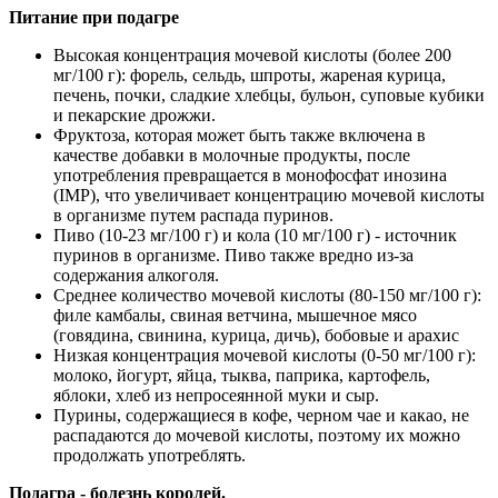
Питание при подагре
Высокая концентрация мочевой кислоты (более 200
мг/100 г): форель, сельдь, шпроты, жареная курица,
печень, почки, сладкие хлебцы, бульон, суповые кубики
и пекарские дрожжи.
Фруктоза, которая может быть также включена в
качестве добавки в молочные продукты, после
употребления превращается в монофосфат инозина
(IMP), что увеличивает концентрацию мочевой кислоты
в организме путем распада пуринов.
Пиво (10-23 мг/100 г) и кола (10 мг/100 г) - источник
пуринов в организме. Пиво также вредно из-за
содержания алкоголя.
Среднее количество мочевой кислоты (80-150 мг/100 г):
филе камбалы, свиная ветчина, мышечное мясо
(говядина, свинина, курица, дичь), бобовые и арахис
Низкая концентрация мочевой кислоты (0-50 мг/100 г):
молоко, йогурт, яйца, тыква, паприка, картофель,
яблоки, хлеб из непросеянной муки и сыр.
Пурины, содержащиеся в кофе, черном чае и какао, не
распадаются до мочевой кислоты, поэтому их можно
продолжать употреблять.
Подагра - болезнь королей.