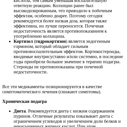
кислоты, тем самым уменьшая воспалительную
ответную реакцию. Колхицин ранее был
высокодозированным, что приводило к побочным
эффектам, особенно диарее. Поэтому сегодня
рекомендуется более низкая доза, которая также
эффективна, но лучше переносится. Почечная
недостаточность является противопоказанием к
употреблению колхицина.
Кортизол
(
гидрокортизон
) является эндогенным
гормоном, который обладает сильным
противовоспалительным эффектом. Кортикостероиды,
вводимые внутрисуставно и/или системно, в последние
годы приобрели большое значение в терапии подагры.
Стероиды не противопоказаны при почечной
недостаточности.
Все эти медикаменты позиционируются в качестве
симптоматического лечения (снижают симптомы).
Хроническая подагра
Диета
. Рекомендуется диета с низким содержанием
пуринов. Отличные результаты показывает диета с
ограничением углеводов и увеличением доли белков и
ненасыщенных жирных кислот. При этом