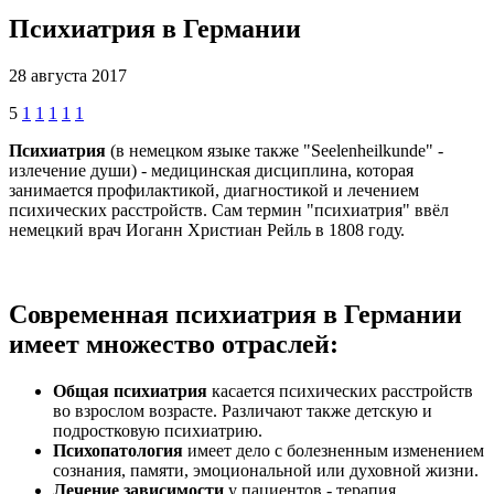
Психиатрия в Германии
28 августа 2017
5
1
1
1
1
1
Психиатрия
(в немецком языке также "Seelenheilkunde" -
излечение души) - медицинская дисциплина, которая
занимается профилактикой, диагностикой и лечением
психических расстройств. Сам термин "психиатрия" ввёл
немецкий врач Иоганн Христиан Рейль в 1808 году.
Современная психиатрия в Германии
имеет множество отраслей:
Общая психиатрия
касается психических расстройств
во взрослом возрасте. Различают также детскую и
подростковую психиатрию.
Психопатология
имеет дело с болезненным изменением
сознания, памяти, эмоциональной или духовной жизни.
Лечение зависимости
у пациентов - терапия,